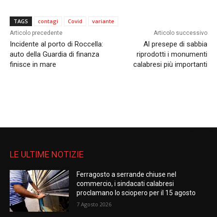
TAGS
contagi
Covid
variante
Articolo precedente
Articolo successivo
Incidente al porto di Roccella:
Al presepe di sabbia
auto della Guardia di finanza
riprodotti i monumenti
finisce in mare
calabresi più importanti
LE ULTIME NOTIZIE
Ferragosto a serrande chiuse nel
commercio, i sindacati calabresi
proclamano lo sciopero per il 15 agosto
7 Agosto 2026