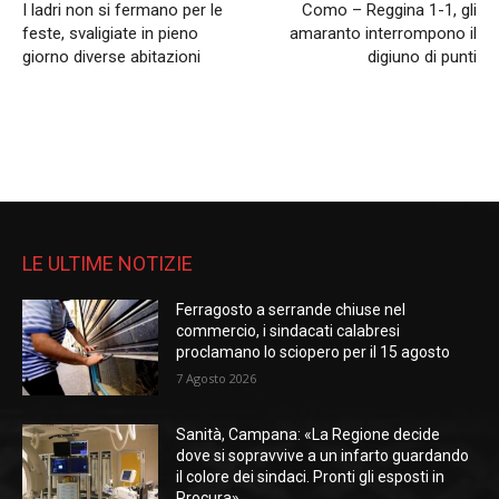
I ladri non si fermano per le
Como – Reggina 1-1, gli
feste, svaligiate in pieno
amaranto interrompono il
giorno diverse abitazioni
digiuno di punti
LE ULTIME NOTIZIE
Ferragosto a serrande chiuse nel
commercio, i sindacati calabresi
proclamano lo sciopero per il 15 agosto
7 Agosto 2026
Sanità, Campana: «La Regione decide
dove si sopravvive a un infarto guardando
il colore dei sindaci. Pronti gli esposti in
Procura»