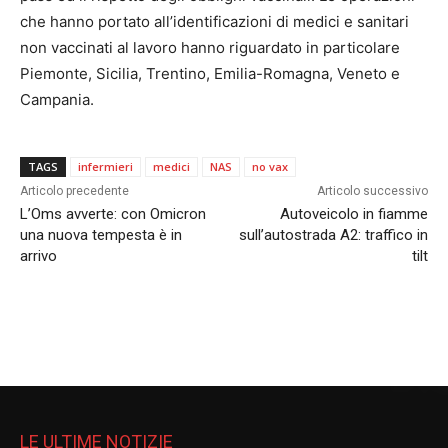
che hanno portato all’identificazioni di medici e sanitari
non vaccinati al lavoro hanno riguardato in particolare
Piemonte, Sicilia, Trentino, Emilia-Romagna, Veneto e
Campania.
TAGS
infermieri
medici
NAS
no vax
Articolo precedente
Articolo successivo
L’Oms avverte: con Omicron
Autoveicolo in fiamme
una nuova tempesta è in
sull’autostrada A2: traffico in
arrivo
tilt
LE ULTIME NOTIZIE