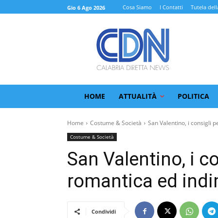
Cosa Siamo
I Contatti
Tutela dell
Gio 6 Ago 2026
HOME
ATTUALITÀ
POLITICA
Home
Costume & Società
San Valentino, i consigli pe
Costume & Società
San Valentino, i c
romantica ed indi
Condividi