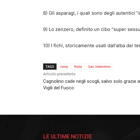
8) Gli asparagi, i quali sono degli autentici “s
9) Lo zenzero, definito un cibo “super sessu
10) I fichi, storicamente usati dall’alba dei t
TAGS
cena
festa
San Valentino
Articolo precedente
Cagnolino cade negli scogli, salvo solo grazie a
Vigili del Fuoco
LE ULTIME NOTIZIE