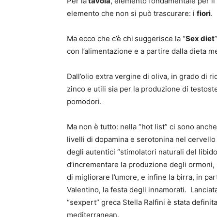
Per la
tavola
, elemento fondamentale per il
elemento che non si può trascurare: i
fiori
.
Ma ecco che c’è chi
suggerisce la “
Sex diet
con l’alimentazione e a partire dalla dieta m
Dall’olio extra vergine di oliva, in grado di r
zinco e utili sia per la produzione di testost
pomodori.
Ma non è tutto: nella “hot list” ci sono anc
livelli di dopamina e serotonina nel cervello e
degli autentici “stimolatori naturali del lib
d’incrementare la produzione degli ormoni, i
di migliorare l’umore, e infine la birra, in p
Valentino, la festa degli innamorati. Lanciat
“sexpert” greca Stella Ralfini è stata defini
mediterranean.