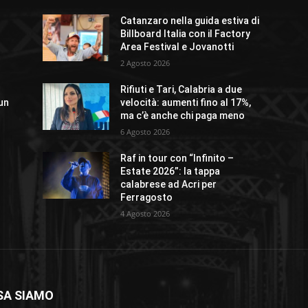
Catanzaro nella guida estiva di
Billboard Italia con il Factory
Area Festival e Jovanotti
2 Agosto 2026
Rifiuti e Tari, Calabria a due
un
velocità: aumenti fino al 17%,
%
ma c’è anche chi paga meno
”
6 Agosto 2026
Raf in tour con “Infinito –
r
Estate 2026”: la tappa
calabrese ad Acri per
Ferragosto
4 Agosto 2026
SA SIAMO