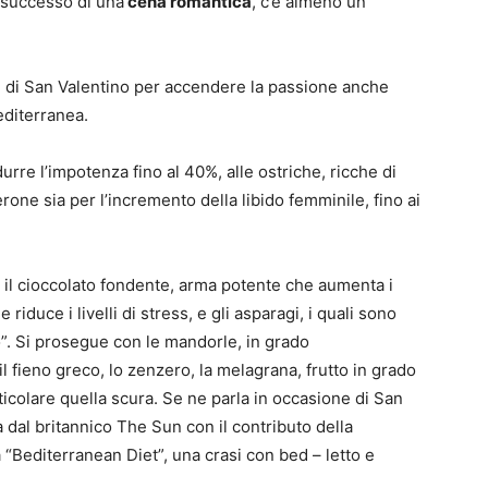
 successo di una
cena romantica
, c’è almeno un
” di San Valentino per accendere la passione anche
editerranea.
idurre l’impotenza fino al 40%, alle ostriche, ricche di
erone sia per l’incremento della libido femminile, fino ai
he il cioccolato fondente, arma potente che aumenta i
 riduce i livelli di stress, e gli asparagi, i quali sono
ido”. Si prosegue con le mandorle, in grado
l fieno greco, lo zenzero, la melagrana, frutto in grado
articolare quella scura. Se ne parla in occasione di San
a dal britannico The Sun con il contributo della
ta “Bediterranean Diet”, una crasi con bed – letto e