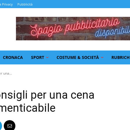
a Privacy
Pubblicità
CRONACA
SPORT
COSTUME & SOCIETÀ
RUBRICH
r una...
onsigli per una cena
menticabile