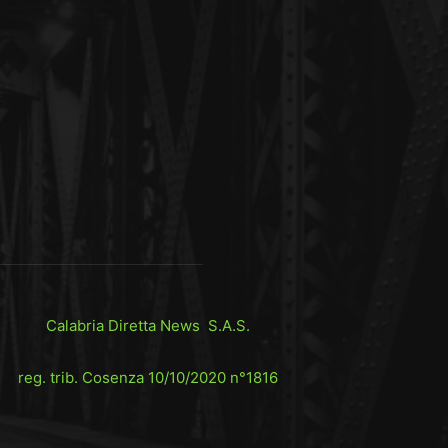
Calabria Diretta News S.A.S.
reg. trib. Cosenza 10/10/2020 n°1816