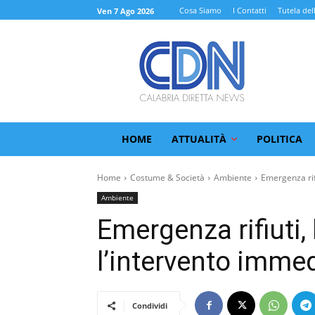
Cosa Siamo
I Contatti
Tutela del
Ven 7 Ago 2026
HOME
ATTUALITÀ
POLITICA
Home
Costume & Società
Ambiente
Emergenza rifi
Ambiente
Emergenza rifiuti,
l’intervento imme
Condividi