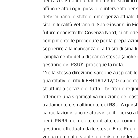
dell’ATO CS hanno unanimemente stabilito di
affinché attui ogni possibile intervento per 
determinano lo stato di emergenza attuale. I
sita in località Vetrano di San Giovanni in Fi
futuro ecodistretto Cosenza Nord, si chiede 
compimento le procedure per la preparazion
sopperire alla mancanza di altri siti di smal
l’ampliamento della discarica stessa (anche 
gestione dei RSU)”, prosegue la nota.
“Nella stessa direzione sarebbe auspicabile 
quantitativi di rifiuti EER 19.12.12/10 da con
struttura a servizio di tutto il territorio r
ottenere una significativa riduzione dei cos
trattamento e smaltimento dei RSU. A quest’
cancellazione, anche attraverso il ricorso all
per il PNRR, del debito contratto dai comuni
gestione effettuato dallo stesso Ente Region
venga nominato, stante le decisioni reitera