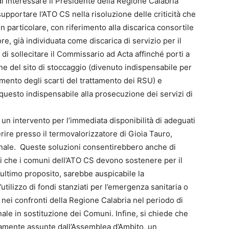
 interessare il Presidente della Regione Calabria
supportare l’ATO CS nella risoluzione delle criticità che
n particolare, con riferimento alla discarica consortile
ore, già individuata come discarica di servizio per il
di sollecitare il Commissario ad Acta affinché porti a
e del sito di stoccaggio (divenuto indispensabile per
timento degli scarti del trattamento dei RSU) e
questo indispensabile alla prosecuzione dei servizi di
un intervento per l’immediata disponibilità di adeguati
ferire presso il termovalorizzatore di Gioia Tauro,
egionale. Queste soluzioni consentirebbero anche di
ti che i comuni dell’ATO CS devono sostenere per il
ultimo proposito, sarebbe auspicabile la
’utilizzo di fondi stanziati per l’emergenza sanitaria o
 nei confronti della Regione Calabria nel periodo di
ale in sostituzione dei Comuni. Infine, si chiede che
tamente assunte dall’Assemblea d’Ambito, un