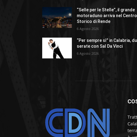
“Selle per le Stelle”, il grande
motoraduno arriva nel Centr
Storico di Rende
6 Agosto 2026
“Per sempre sì” in Calabria, d
serate con Sal Da Vinci
6 Agosto 2026
CO
Trat
Cala
terr