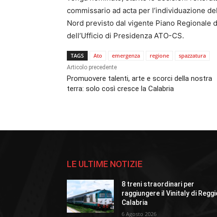
commissario ad acta per l’individuazione del
Nord previsto dal vigente Piano Regionale di 
dell’Ufficio di Presidenza ATO-CS.
TAGS
Ato
emergenza
regione
spazzatura
Articolo precedente
Promuovere talenti, arte e scorci della nostra
terra: solo così cresce la Calabria
LE ULTIME NOTIZIE
8 treni straordinari per
raggiungere il Vinitaly di Regg
Calabria
6 Agosto 2026