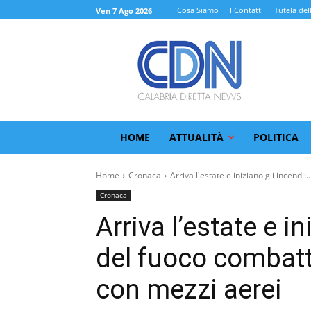
Cosa Siamo
I Contatti
Tutela del
Ven 7 Ago 2026
HOME
ATTUALITÀ
POLITICA
Home
Cronaca
Arriva l'estate e iniziano gli incendi:..
Cronaca
Arriva l’estate e in
del fuoco combatt
con mezzi aerei