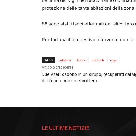
Le unità dei vigili del fuoco hanno combattut
protezione delle tante abitazioni della zona 
88 sono stati i lanci effettuati dall’elicotter
Per fortuna il tempestivo intervento non fa 
TAGS
calabria
fuoco
incendi
rogo
Articolo precedente
Due vitelli cadono in un dirupo, recuperati dai vig
del fuoco con un elicottero
LE ULTIME NOTIZIE