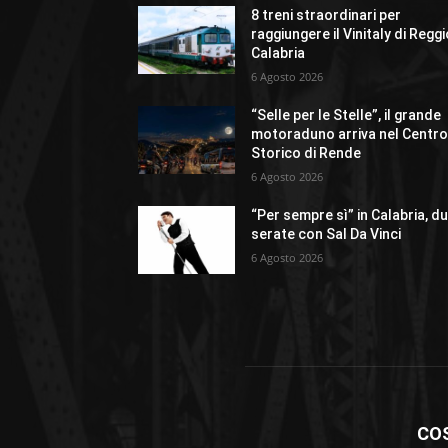
8 treni straordinari per
raggiungere il Vinitaly di Regg
Calabria
6 Agosto 2026
“Selle per le Stelle”, il grande
motoraduno arriva nel Centr
Storico di Rende
6 Agosto 2026
“Per sempre sì” in Calabria, d
serate con Sal Da Vinci
6 Agosto 2026
CO