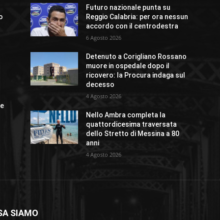
Futuro nazionale punta su
io
Reggio Calabria: per ora nessun
accordo con il centrodestra
6 Agosto 2026
Detenuto a Corigliano Rossano
o
muore in ospedale dopo il
ricovero: la Procura indaga sul
decesso
4 Agosto 2026
ue
Nello Ambra completa la
quattordicesima traversata
dello Stretto di Messina a 80
anni
4 Agosto 2026
SA SIAMO