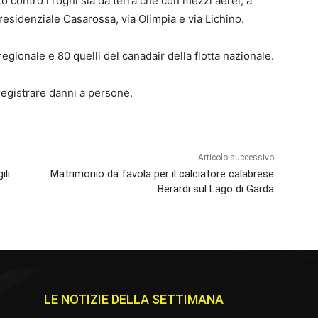
o contro i roghi sia da terra che con mezzi aerei, a
residenziale Casarossa, via Olimpia e via Lichino.
o regionale e 80 quelli del canadair della flotta nazionale.
registrare danni a persone.
Articolo successivo
ili
Matrimonio da favola per il calciatore calabrese
Berardi sul Lago di Garda
LE NOTIZIE DELLA SETTIMANA