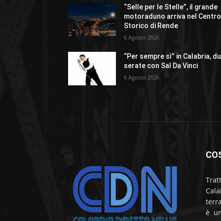
“Selle per le Stelle”, il grande
motoraduno arriva nel Centr
Storico di Rende
6 Agosto 2026
“Per sempre sì” in Calabria, d
serate con Sal Da Vinci
6 Agosto 2026
CO
Trat
Cala
terr
è un