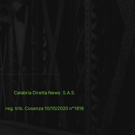
Calabria Diretta News S.A.S.
reg. trib. Cosenza 10/10/2020 n°1816