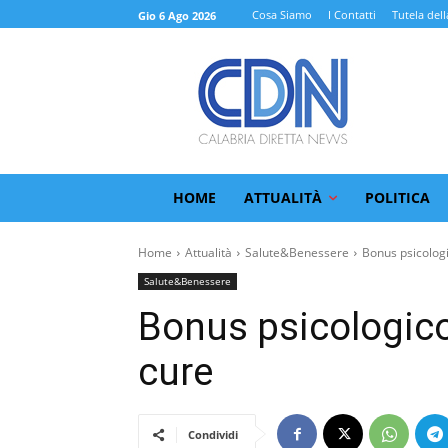
Cosa Siamo
I Contatti
Tutela dell
Gio 6 Ago 2026
HOME
ATTUALITÀ
POLITICA
Home
Attualità
Salute&Benessere
Bonus psicologic
Salute&Benessere
Bonus psicologico 
cure
Condividi