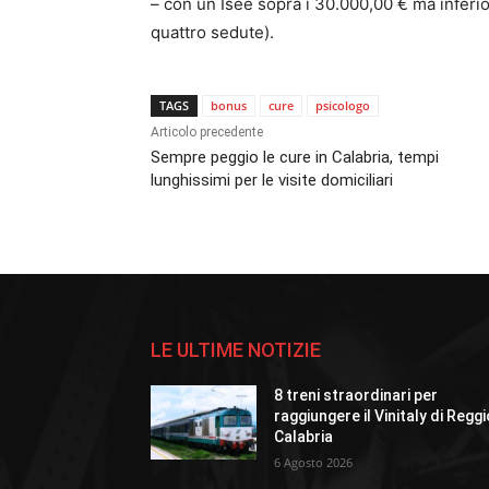
– con un Isee sopra i 30.000,00 € ma inferio
quattro sedute).
TAGS
bonus
cure
psicologo
Articolo precedente
Sempre peggio le cure in Calabria, tempi
lunghissimi per le visite domiciliari
LE ULTIME NOTIZIE
8 treni straordinari per
raggiungere il Vinitaly di Regg
Calabria
6 Agosto 2026