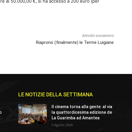
re ai 50.000,00 €, si ha accesso a 200 euro (per
Articolo successivo
Riaprono (finalmente) le Terme Luigiane
LE NOTIZIE DELLA SETTIMANA
Il cinema torna alla gente: al via
io
la quattordicesima edizione de
La Guarimba ad Amantea
5 Agosto 2026