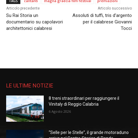
TAGS
cantanti
magna graecia film festival
premiazioni
Articolo precedente
Articolo successivo
Su Rai Storia un
Assoluti di tuffi, tris d’argento
documentario su capolavori
per il calabrese Giovanni
architettonici calabresi
Tocci
LE ULTIME NOTIZIE
8 treni straordinari per raggiungere il
Vinitaly di Reggio Calabria
6 Agosto 2026
“Selle per le Stelle”, il grande motoraduno