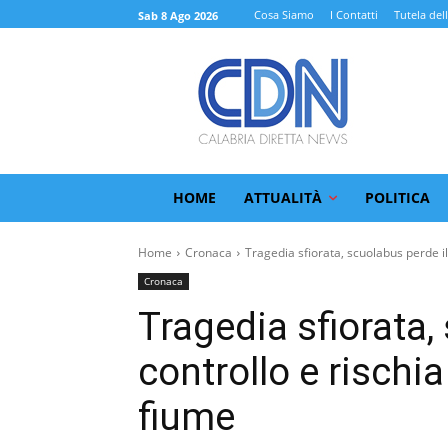
Cosa Siamo
I Contatti
Tutela del
Sab 8 Ago 2026
HOME
ATTUALITÀ
POLITICA
Home
Cronaca
Tragedia sfiorata, scuolabus perde il 
Cronaca
Tragedia sfiorata,
controllo e rischia
fiume