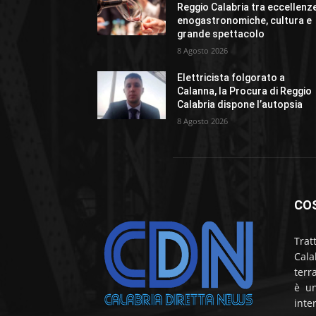
Reggio Calabria tra eccellenz
enogastronomiche, cultura e
grande spettacolo
8 Agosto 2026
Elettricista folgorato a
Calanna, la Procura di Reggio
Calabria dispone l’autopsia
8 Agosto 2026
CO
Trat
Cala
terr
è un
inte