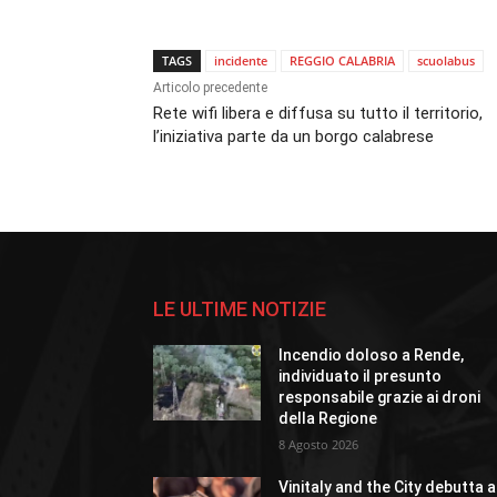
TAGS
incidente
REGGIO CALABRIA
scuolabus
Articolo precedente
Rete wifi libera e diffusa su tutto il territorio,
l’iniziativa parte da un borgo calabrese
LE ULTIME NOTIZIE
Incendio doloso a Rende,
individuato il presunto
responsabile grazie ai droni
della Regione
8 Agosto 2026
Vinitaly and the City debutta a