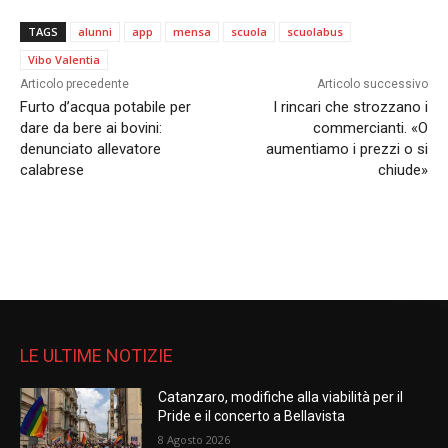
TAGS
alunni
app
mensa
scuola
scuolabus
Vibo Valentia
Articolo precedente
Articolo successivo
Furto d’acqua potabile per
I rincari che strozzano i
dare da bere ai bovini:
commercianti. «O
denunciato allevatore
aumentiamo i prezzi o si
calabrese
chiude»
LE ULTIME NOTIZIE
Catanzaro, modifiche alla viabilità per il
Pride e il concerto a Bellavista
8 Agosto 2026