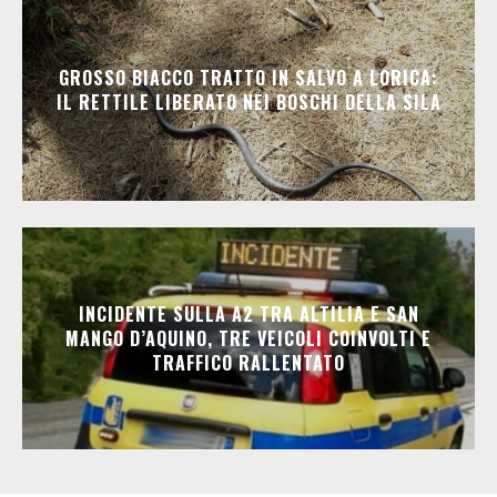
GROSSO BIACCO TRATTO IN SALVO A LORICA:
IL RETTILE LIBERATO NEI BOSCHI DELLA SILA
INCIDENTE SULLA A2 TRA ALTILIA E SAN
MANGO D’AQUINO, TRE VEICOLI COINVOLTI E
TRAFFICO RALLENTATO