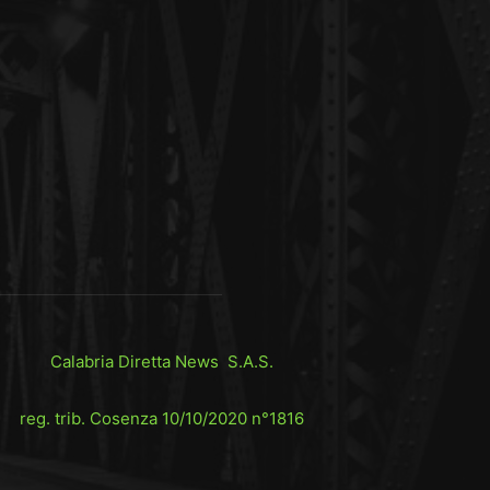
Calabria Diretta News S.A.S.
reg. trib. Cosenza 10/10/2020 n°1816