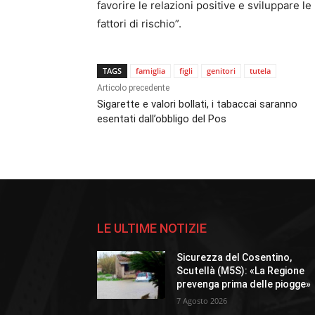
favorire le relazioni positive e sviluppare le 
fattori di rischio”.
TAGS
famiglia
figli
genitori
tutela
Articolo precedente
Sigarette e valori bollati, i tabaccai saranno
esentati dall’obbligo del Pos
LE ULTIME NOTIZIE
Sicurezza del Cosentino,
Scutellà (M5S): «La Regione
prevenga prima delle piogge»
7 Agosto 2026