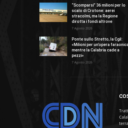
“Scomparsi” 36 milioni per lo
scalo di Crotone: aerei
stracolmi, ma la Regione
dirotta i fondi altrove
7 Agosto 2026
Ponte sullo Stretto, la Cgil:
«Milioni per un’opera faraonic
mentre la Calabria cade a
pezzi»
7 Agosto 2026
CO
Trat
Cala
terr