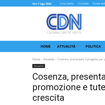
Cosa Siamo
I Contatti
Tutela del
Ven 7 Ago 2026
HOME
ATTUALITÀ
POLITICA
Home
Attualità
Cosenza, presentato il progetto per 
Attualità
Cosenza, presentat
promozione e tutel
crescita