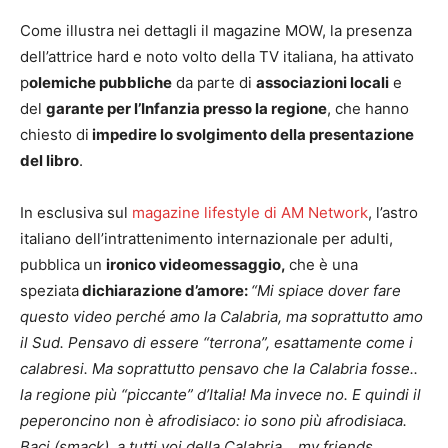
Come illustra nei dettagli il magazine MOW, la presenza
dell’attrice hard e noto volto della TV italiana, ha attivato
p
olemiche pubbliche
da parte di
associazioni locali
e
del
garante per l’Infanzia presso la regione
, che hanno
chiesto di
impedire lo svolgimento della presentazione
del libro
.
In esclusiva sul
magazine lifestyle di AM Network
, l’astro
italiano dell’intrattenimento internazionale per adulti,
pubblica un
ironico videomessaggio,
che è una
speziata
dichiarazione d’amore:
“Mi spiace dover fare
questo video perché amo la Calabria, ma soprattutto amo
il Sud. Pensavo di essere “terrona”, esattamente come i
calabresi. Ma soprattutto pensavo che la Calabria fosse..
la regione più “piccante” d’Italia! Ma invece no. E quindi il
peperoncino non è afrodisiaco: io sono più afrodisiaca.
Baci (smack), a tutti voi della Calabria… my friends