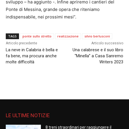
sviluppo – ha aggiunto -. Infine apriremo i cantieri del
Ponte di Messina, grande opera che riteniamo
indispensabile, nei prossimi mesi”.
TAGS
ponte sullo stretto
realizzazione
silvio berlusconi
Articolo precedente
Articolo successivo
La neve in Calabria è bella e
Una calabrese e il suo libro
fa bene, ma procura anche
“Minella” a Casa Sanremo
molte difficoltà
Writers 2023
LE ULTIME NOTIZIE
8 treni straordinari per raggiungere il