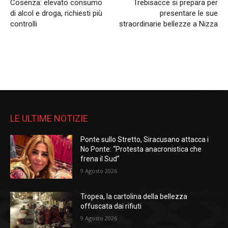
Cosenza: elevato consumo
Trebisacce si prepara per
di alcol e droga, richiesti più
presentare le sue
controlli
straordinarie bellezze a Nizza
LE ULTIME NOTIZIE
Ponte sullo Stretto, Siracusano attacca i
No Ponte: “Protesta anacronistica che
frena il Sud”
9 Agosto 2026
Tropea, la cartolina della bellezza
offuscata dai rifiuti
9 Agosto 2026