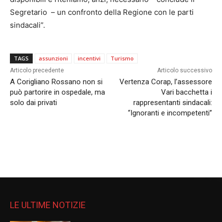
Segretario – un confronto della Regione con le parti
sindacali”.
TAGS
assunzioni
incentivi
Turismo
Articolo precedente
Articolo successivo
A Corigliano Rossano non si
Vertenza Corap, l’assessore
può partorire in ospedale, ma
Vari bacchetta i
solo dai privati
rappresentanti sindacali:
“Ignoranti e incompetenti”
LE ULTIME NOTIZIE