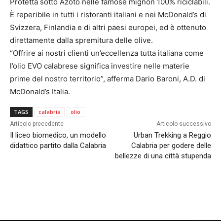
Protetta sotto Azoto nelle famose mignon 100% riciclabili.
È reperibile in tutti i ristoranti italiani e nei McDonald’s di
Svizzera, Finlandia e di altri paesi europei, ed è ottenuto
direttamente dalla spremitura delle olive.
“Offrire ai nostri clienti un’eccellenza tutta italiana come
l’olio EVO calabrese significa investire nelle materie
prime del nostro territorio”, afferma Dario Baroni, A.D. di
McDonald’s Italia.
TAGS
calabria
olio
Articolo precedente
Articolo successivo
Il liceo biomedico, un modello
Urban Trekking a Reggio
didattico partito dalla Calabria
Calabria per godere delle
bellezze di una città stupenda