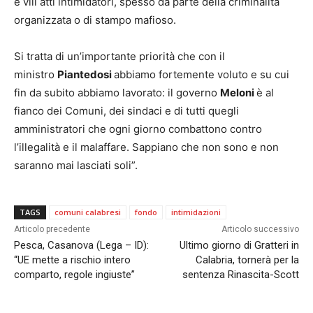
e vili atti intimidatori, spesso da parte della criminalità
organizzata o di stampo mafioso.
Si tratta di un’importante priorità che con il
ministro
Piantedosi
abbiamo fortemente voluto e su cui
fin da subito abbiamo lavorato: il governo
Meloni
è al
fianco dei Comuni, dei sindaci e di tutti quegli
amministratori che ogni giorno combattono contro
l’illegalità e il malaffare. Sappiano che non sono e non
saranno mai lasciati soli”.
TAGS
comuni calabresi
fondo
intimidazioni
Articolo precedente
Articolo successivo
Pesca, Casanova (Lega – ID):
Ultimo giorno di Gratteri in
“UE mette a rischio intero
Calabria, tornerà per la
comparto, regole ingiuste”
sentenza Rinascita-Scott