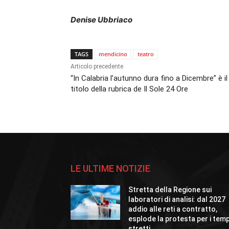
Denise Ubbriaco
TAGS
mendicino
teatro
Articolo precedente
“In Calabria l’autunno dura fino a Dicembre” è il
titolo della rubrica de Il Sole 24 Ore
LE ULTIME NOTIZIE
Stretta della Regione sui
laboratori di analisi: dal 2027
addio alle reti a contratto,
esplode la protesta per i temp
stretti