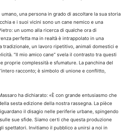
o umano, una persona in grado di ascoltare la sua storia
cchia e i suoi vicini sono un cane nemico e una
 Pietro: un uomo alla ricerca di qualche ora di
arenza perfetta ma in realtà è intrappolato in una
a tradizionale, un lavoro ripetitivo, animali domestici e
icità. “Il mio amico cane” svela il contrasto tra questi
le proprie complessità e sfumature. La panchina del
 l’intero racconto; è simbolo di unione e conflitto,
io Massaro ha dichiarato: «È con grande entusiasmo che
della sesta edizione della nostra rassegna. La pièce
iguardano il disagio nelle periferie urbane, spingendo
 e sulle sue sfide. Siamo certi che questa produzione
 spettatori. Invitiamo il pubblico a unirsi a noi in