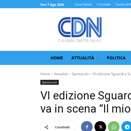
Cosa Siamo
I Contatti
Tutela del
Ven 7 Ago 2026
HOME
ATTUALITÀ
POLITICA
Home
Attualità
Spettacolo
VI edizione Sguardi a Sud
Spettacolo
VI edizione Sguar
va in scena “Il mi
Condividi