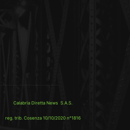
Calabria Diretta News S.A.S.
reg. trib. Cosenza 10/10/2020 n°1816