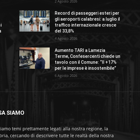
2 Agosto 2026
Record di passeggeri esteri per
gli aeroporti calabresi: a luglio il
i
traffico internazionale cresce
a
del 33,8%
4 Agosto 2026
Aumento TARI a Lamezia
Terme, Confesercenti chiede un
tavolo con il Comune: “Il +17%
per le imprese è insostenibile”
6 Agosto 2026
SA SIAMO
tiamo temi prettamente legati alla nostra regione, la
bria, cercando di descrivere tutte le realtà della nostra