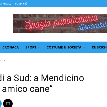
la Privacy
Pubblicità
CRONACA
SPORT
COSTUME & SOCIETÀ
RUBRICH
: a...
di a Sud: a Mendicino
o amico cane”