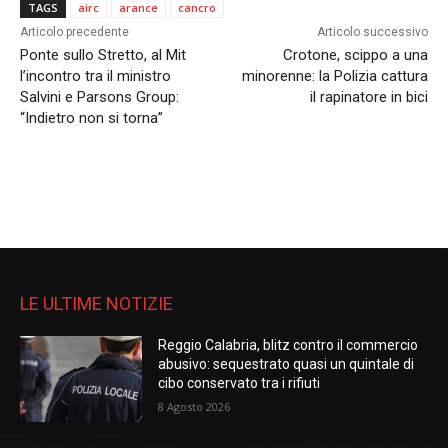
TAGS
airc
arance
cancro
Articolo precedente
Articolo successivo
Ponte sullo Stretto, al Mit
Crotone, scippo a una
l’incontro tra il ministro
minorenne: la Polizia cattura
Salvini e Parsons Group:
il rapinatore in bici
“Indietro non si torna”
LE ULTIME NOTIZIE
Reggio Calabria, blitz contro il commercio
abusivo: sequestrato quasi un quintale di
cibo conservato tra i rifiuti
8 Agosto 2026