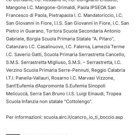
Mangone I.C. Mangone-Grimaldi, Paola IPSEOA San
Francesco di Paola, Pietrapaola I. C. Mandatoriccio, I.C.
San Giovanni in Fiore, I.I.S. San Giovanni in Fiore, I.C. San
Pietro in Guarano, Tortora Scuola Secondaria Antonio
Gabriele, Borgia Scuola Primaria Statale “A. Pitaro”,
Catanzaro I.C. Casalinuovo, I.C. Falerna, Lamezia Terme
I.C. Saverio Gatti, Scuola Primaria Serrastretta Cancello,
S.M.S. Serrastretta Migliuso, S.M.S. – Serrastretta, I.C.
Verzino Scuola Primaria Serre-Pennuti, Reggio Calabria
I.T.I. Panella-Vallauri, Rosarno I.C. Marvasi Vizzone,
Sant’Eufemia d’Aspromonte S.Eufemia Sinopoli
Melicuccà, Serra San Bruno I.I.S. Luigi Einaudi, Tropea
Scuola Infanzia non statale “Cottolengo”.
Per informazioni: scuola.airc.it/cancro_io_ti_boccio.asp