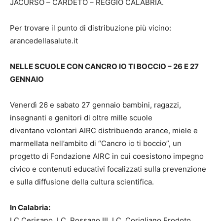
JACURSO – CARDETO – REGGIO CALABRIA.
Per trovare il punto di distribuzione più vicino:
arancedellasalute.it
NELLE SCUOLE CON CANCRO IO TI BOCCIO – 26 E 27
GENNAIO
Venerdì 26 e sabato 27 gennaio bambini, ragazzi,
insegnanti e genitori di oltre mille scuole
diventano volontari AIRC distribuendo arance, miele e
marmellata nell’ambito di “Cancro io ti boccio”, un
progetto di Fondazione AIRC in cui coesistono impegno
civico e contenuti educativi focalizzati sulla prevenzione
e sulla diffusione della cultura scientifica.
In Calabria:
I.C Cerisano, I.C. Rossano III, I.C. Corigliano Erodoto,