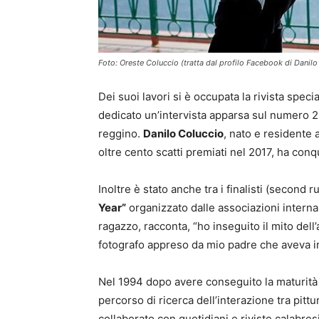
Foto: Oreste Coluccio (tratta dal profilo Facebook di Danilo
Dei suoi lavori si è occupata la rivista speci
dedicato un’intervista apparsa sul numero 216
reggino.
Danilo Coluccio
, nato e residente 
oltre cento scatti premiati nel 2017, ha conq
Inoltre è stato anche tra i finalisti (second
Year”
organizzato dalle associazioni interna
ragazzo, racconta, “ho inseguito il mito dell
fotografo appreso da mio padre che aveva iniz
Nel 1994 dopo avere conseguito la maturità a
percorso di ricerca dell’interazione tra pittu
collaborato con quotidiani e riviste calabres