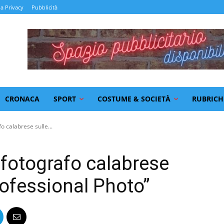
la Privacy
Pubblicità
CRONACA
SPORT
COSTUME & SOCIETÀ
RUBRICH
fo calabrese sulle...
l fotografo calabrese
rofessional Photo”