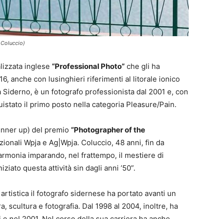
 Coluccio)
alizzata inglese
“Professional Photo”
che gli ha
, anche con lusinghieri riferimenti al litorale ionico
a Siderno, è un fotografo professionista dal 2001 e, con
uistato il primo posto nella categoria Pleasure/Pain.
 runner up) del premio
“Photographer of the
zionali Wpja e Ag|Wpja. Coluccio, 48 anni, fin da
’armonia imparando, nel frattempo, il mestiere di
iato questa attività sin dagli anni ’50”.
rtistica il fotografo sidernese ha portato avanti un
ra, scultura e fotografia. Dal 1998 al 2004, inoltre, ha
i e nel 2001. Nel corso della sua carriera ha anche