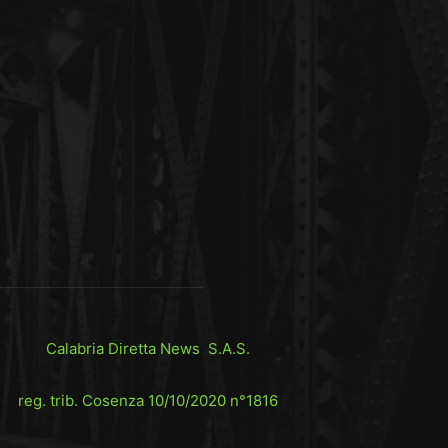
Calabria Diretta News S.A.S.
reg. trib. Cosenza 10/10/2020 n°1816