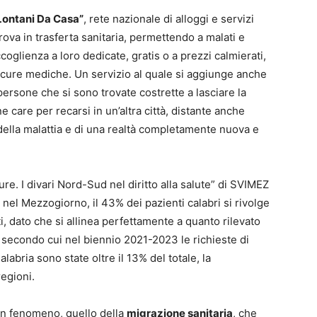
Lontani Da Casa”
, rete nazionale di alloggi e servizi
trova in trasferta sanitaria, permettendo a malati e
oglienza a loro dedicate, gratis o a prezzi calmierati,
a cure mediche. Un servizio al quale si aggiunge anche
persone che si sono trovate costrette a lasciare la
e care per recarsi in un’altra città, distante anche
a della malattia e di una realtà completamente nuova e
e. I divari Nord-Sud nel diritto alla salute” di SVIMEZ
 nel Mezzogiorno, il 43% dei pazienti calabri si rivolge
ti, dato che si allinea perfettamente a quanto rilevato
 secondo cui nel biennio 2021-2023 le richieste di
alabria sono state oltre il 13% del totale, la
regioni.
un fenomeno, quello della
migrazione sanitaria
, che