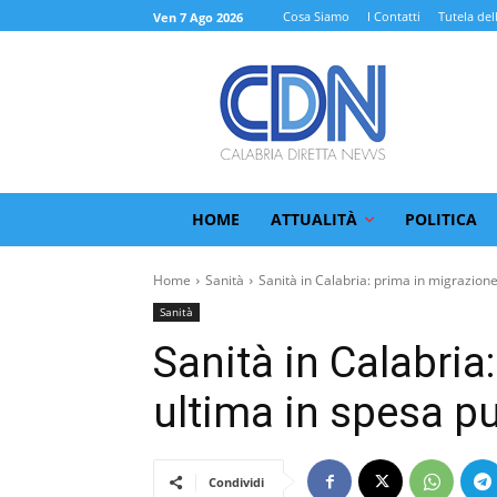
Cosa Siamo
I Contatti
Tutela del
Ven 7 Ago 2026
HOME
ATTUALITÀ
POLITICA
Home
Sanità
Sanità in Calabria: prima in migrazione,
Sanità
Sanità in Calabria
ultima in spesa pu
Condividi