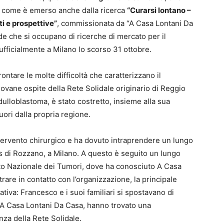
, come è emerso anche dalla ricerca
“Curarsi lontano –
i e prospettive”
, commissionata da “A Casa Lontani Da
de che si occupano di ricerche di mercato per il
ufficialmente a Milano lo scorso 31 ottobre.
rontare le molte difficoltà che caratterizzano il
ane ospite della Rete Solidale originario di Reggio
dulloblastoma, è stato costretto, insieme alla sua
fuori dalla propria regione.
tervento chirurgico e ha dovuto intraprendere un lungo
as di Rozzano, a Milano. A questo è seguito un lungo
ituto Nazionale dei Tumori, dove ha conosciuto A Casa
trare in contatto con l’organizzazione, la principale
tativa: Francesco e i suoi familiari si spostavano di
d A Casa Lontani Da Casa, hanno trovato una
nza della Rete Solidale.