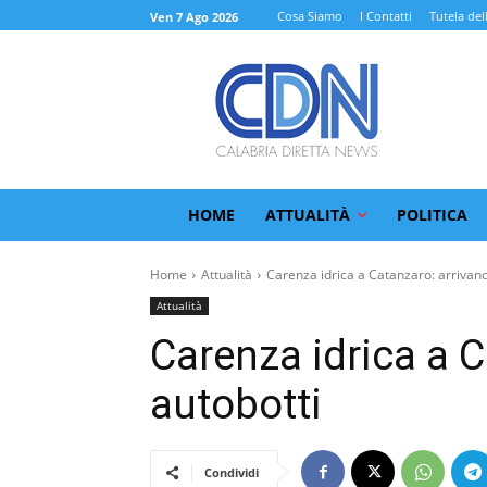
Cosa Siamo
I Contatti
Tutela del
Ven 7 Ago 2026
HOME
ATTUALITÀ
POLITICA
Home
Attualità
Carenza idrica a Catanzaro: arrivano 
Attualità
Carenza idrica a C
autobotti
Condividi