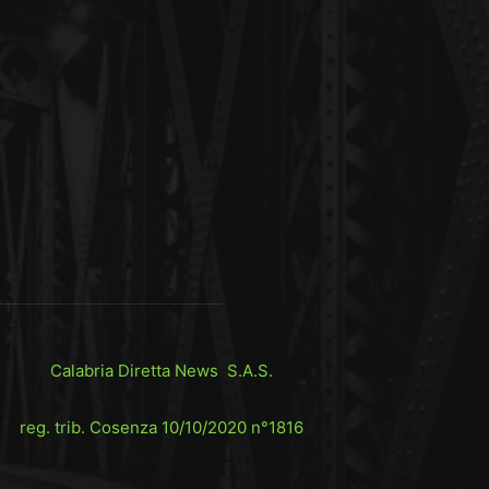
Calabria Diretta News S.A.S.
reg. trib. Cosenza 10/10/2020 n°1816