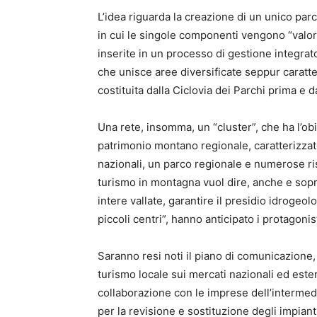
L’idea riguarda la creazione di un unico par
in cui le singole componenti vengono “valorizz
inserite in un processo di gestione integrato
che unisce aree diversificate seppur caratt
costituita dalla Ciclovia dei Parchi prima e 
Una rete, insomma, un “cluster”, che ha l’obi
patrimonio montano regionale, caratterizzato
nazionali, un parco regionale e numerose ris
turismo in montagna vuol dire, anche e sopr
intere vallate, garantire il presidio idrogeo
piccoli centri”, hanno anticipato i protagoni
Saranno resi noti il piano di comunicazione,
turismo locale sui mercati nazionali ed este
collaborazione con le imprese dell’intermedia
per la revisione e sostituzione degli impianti