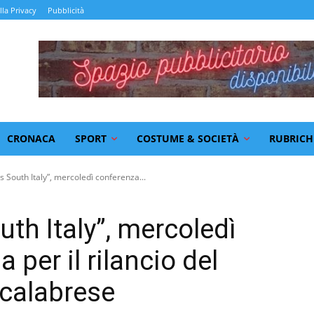
lla Privacy
Pubblicità
CRONACA
SPORT
COSTUME & SOCIETÀ
RUBRICH
 South Italy”, mercoledì conferenza...
th Italy”, mercoledì
per il rilancio del
calabrese