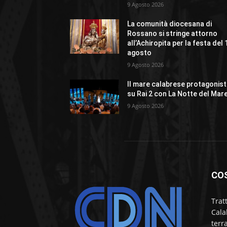
9 Agosto 2026
La comunità diocesana di
Rossano si stringe attorno
all’Achiropita per la festa del 
agosto
9 Agosto 2026
Il mare calabrese protagonis
su Rai 2 con La Notte del Mar
9 Agosto 2026
CO
Trat
Cala
terr