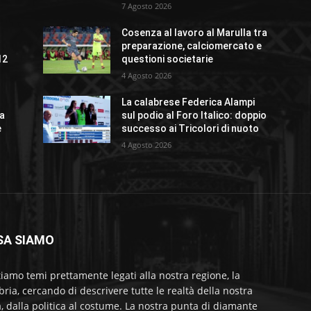
7 Agosto 2026
Cosenza al lavoro al Marulla tra
preparazione, calciomercato e
12
questioni societarie
4 Agosto 2026
La calabrese Federica Alampi
ta
sul podio al Foro Italico: doppio
e
successo ai Tricolori di nuoto
4 Agosto 2026
SA SIAMO
tiamo temi prettamente legati alla nostra regione, la
bria, cercando di descrivere tutte le realtà della nostra
a, dalla politica al costume. La nostra punta di diamante