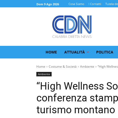
Cosa Siamo
I Contatti
Tutela de
Dom 9 Ago 2026
HOME
ATTUALITÀ
POLITICA
Home
Costume & Società
Ambiente
“High Wellness
Ambiente
“High Wellness Sou
conferenza stampa 
turismo montano 