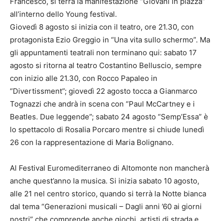
Francesco, si terrà la manifestazione “Giovani in piazza”
all’interno dello Young festival.
Giovedì 8 agosto si inizia con il teatro, ore 21.30, con
protagonista Ezio Greggio in “Una vita sullo schermo”. Ma
gli appuntamenti teatrali non terminano qui: sabato 17
agosto si ritorna al teatro Costantino Belluscio, sempre
con inizio alle 21.30, con Rocco Papaleo in
“Divertissment”; giovedì 22 agosto tocca a Gianmarco
Tognazzi che andrà in scena con “Paul McCartney e i
Beatles. Due leggende”; sabato 24 agosto “Semp’Essa” è
lo spettacolo di Rosalia Porcaro mentre si chiude lunedì
26 con la rappresentazione di Maria Bolignano.
Al Festival Euromediterraneo di Altomonte non mancherà
anche quest’anno la musica. Si inizia sabato 10 agosto,
alle 21 nel centro storico, quando si terrà la Notte bianca
dal tema “Generazioni musicali – Dagli anni ’60 ai giorni
nostri” che comprende anche giochi, artisti di strada e