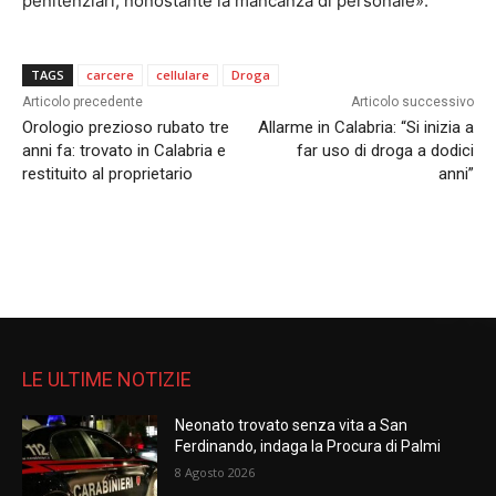
penitenziari, nonostante la mancanza di personale».
TAGS
carcere
cellulare
Droga
Articolo precedente
Articolo successivo
Orologio prezioso rubato tre
Allarme in Calabria: “Si inizia a
anni fa: trovato in Calabria e
far uso di droga a dodici
restituito al proprietario
anni”
LE ULTIME NOTIZIE
Neonato trovato senza vita a San
Ferdinando, indaga la Procura di Palmi
8 Agosto 2026