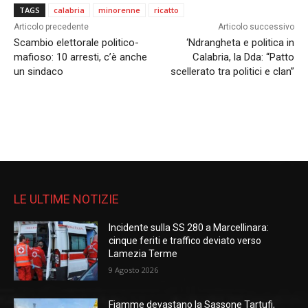
TAGS
calabria
minorenne
ricatto
Articolo precedente
Articolo successivo
Scambio elettorale politico-
‘Ndrangheta e politica in
mafioso: 10 arresti, c’è anche
Calabria, la Dda: “Patto
un sindaco
scellerato tra politici e clan”
LE ULTIME NOTIZIE
Incidente sulla SS 280 a Marcellinara:
cinque feriti e traffico deviato verso
Lamezia Terme
9 Agosto 2026
Fiamme devastano la Sassone Tartufi,