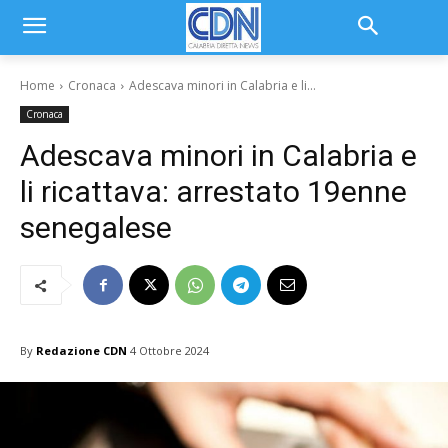
Home
Cronaca
Adescava minori in Calabria e li...
Cronaca
Adescava minori in Calabria e
li ricattava: arrestato 19enne
senegalese
By
Redazione CDN
4 Ottobre 2024