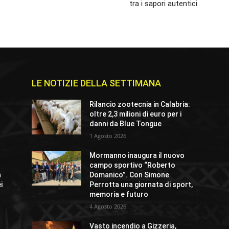
tra i sapori autentici
LE NOTIZIE DELLA SETTIMANA
e
Rilancio zootecnia in Calabria:
oltre 2,3 milioni di euro per i
danni da Blue Tongue
1 Agosto 2026
Mormanno inaugura il nuovo
campo sportivo “Roberto
n
Domanico”. Con Simone
i
Perrotta una giornata di sport,
memoria e futuro
4 Agosto 2026
Vasto incendio a Gizzeria,