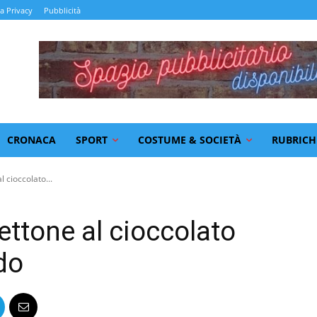
la Privacy
Pubblicità
CRONACA
SPORT
COSTUME & SOCIETÀ
RUBRICH
l cioccolato...
nettone al cioccolato
do