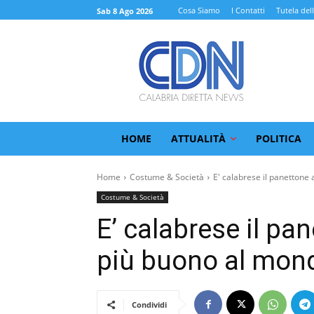
Cosa Siamo
I Contatti
Tutela del
Sab 8 Ago 2026
HOME
ATTUALITÀ
POLITICA
Home
Costume & Società
E' calabrese il panettone a
Costume & Società
E’ calabrese il pa
più buono al mon
Condividi