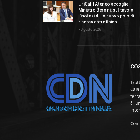
UniCal, l’Ateneo accoglie il
Ministro Bernini: sul tavolo
l’ipotesi di un nuovo polo di
ricerca astrofisica
7 Agosto 2026
CO
Trat
Cala
terr
è un
inte
Cont