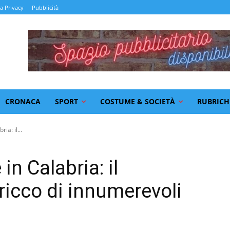
la Privacy
Pubblicità
CRONACA
SPORT
COSTUME & SOCIETÀ
RUBRICH
ia: il...
 in Calabria: il
ricco di innumerevoli