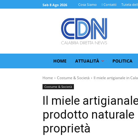
Cosa Siamo
I Contatti
Tutela del
Sab 8 Ago 2026
HOME
ATTUALITÀ
POLITICA
Home
Costume & Società
Il miele artigianale in Calabr
Costume & Società
Il miele artigianale
prodotto naturale 
proprietà