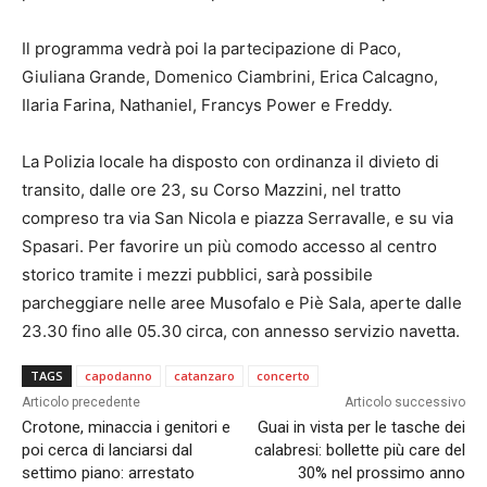
Il programma vedrà poi la partecipazione di Paco,
Giuliana Grande, Domenico Ciambrini, Erica Calcagno,
Ilaria Farina, Nathaniel, Francys Power e Freddy.
La Polizia locale ha disposto con ordinanza il divieto di
transito, dalle ore 23, su Corso Mazzini, nel tratto
compreso tra via San Nicola e piazza Serravalle, e su via
Spasari. Per favorire un più comodo accesso al centro
storico tramite i mezzi pubblici, sarà possibile
parcheggiare nelle aree Musofalo e Piè Sala, aperte dalle
23.30 fino alle 05.30 circa, con annesso servizio navetta.
TAGS
capodanno
catanzaro
concerto
Articolo precedente
Articolo successivo
Crotone, minaccia i genitori e
Guai in vista per le tasche dei
poi cerca di lanciarsi dal
calabresi: bollette più care del
settimo piano: arrestato
30% nel prossimo anno