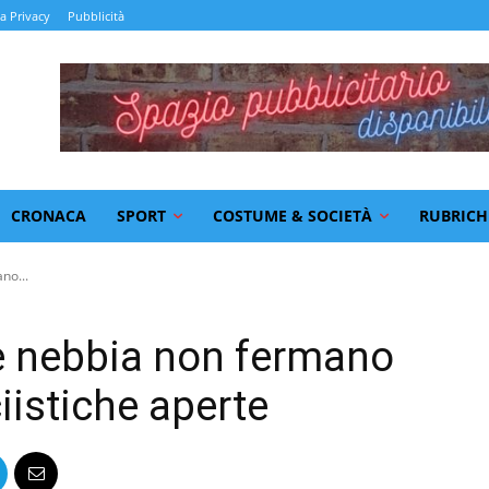
la Privacy
Pubblicità
CRONACA
SPORT
COSTUME & SOCIETÀ
RUBRICH
no...
 e nebbia non fermano
ciistiche aperte