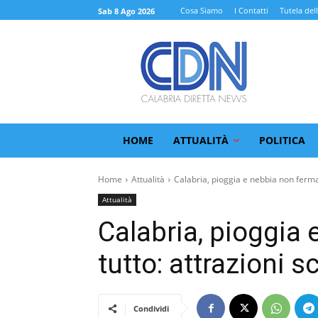
Cosa Siamo
I Contatti
Tutela del
Sab 8 Ago 2026
HOME
ATTUALITÀ
POLITICA
Home
Attualità
Calabria, pioggia e nebbia non ferma
Attualità
Calabria, pioggia
tutto: attrazioni s
Condividi