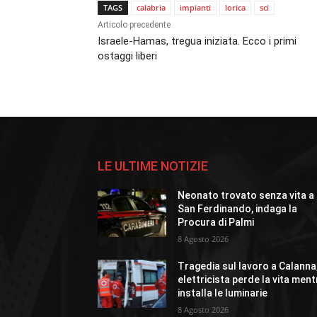
TAGS
calabria
impianti
lorica
sci
Articolo precedente
Israele-Hamas, tregua iniziata. Ecco i primi
ostaggi liberi
LE ULTIME NOTIZIE
Neonato trovato senza vita a
San Ferdinando, indaga la
Procura di Palmi
8 Agosto 2026
Tragedia sul lavoro a Calanna
elettricista perde la vita ment
installa le luminarie
8 Agosto 2026