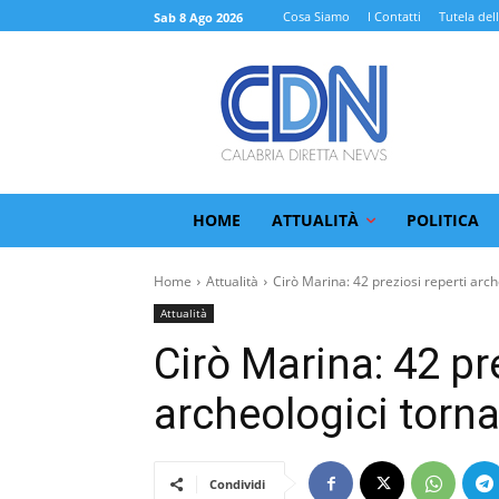
Cosa Siamo
I Contatti
Tutela del
Sab 8 Ago 2026
HOME
ATTUALITÀ
POLITICA
Home
Attualità
Cirò Marina: 42 preziosi reperti arche
Attualità
Cirò Marina: 42 pr
archeologici torn
Condividi