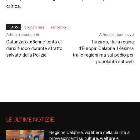
critica.
TAGS
brunori sas
sanremo
Articolo precedente
Articolo successivo
Catanzaro, 68enne tenta di
Turismo, Italia regina
darsi fuoco durante sfratto:
d’Europa: Calabria 14esima
salvato dalla Polizia
tra le regioni ma sul podio per
popolarità sul web
LE ULTIME NOTIZIE
Regione Calabria, via libera della Giunta a
provvedimenti su cultura, welfare e