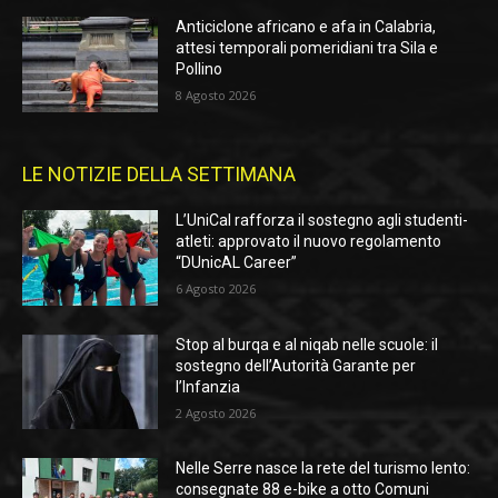
Anticiclone africano e afa in Calabria,
attesi temporali pomeridiani tra Sila e
Pollino
8 Agosto 2026
LE NOTIZIE DELLA SETTIMANA
L’UniCal rafforza il sostegno agli studenti-
atleti: approvato il nuovo regolamento
“DUnicAL Career”
6 Agosto 2026
Stop al burqa e al niqab nelle scuole: il
sostegno dell’Autorità Garante per
l’Infanzia
2 Agosto 2026
Nelle Serre nasce la rete del turismo lento:
consegnate 88 e-bike a otto Comuni