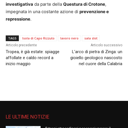
investigativa
da parte della
Questura di Crotone
,
impegnata in una costante azione di
prevenzione e
repressione
.
TAGS
Isola di Capo Rizzuto
lavoro nero
sala slot
Articolo precedente
Articolo successivo
Tropea, è già estate: spiagge
L’arco di pietra di Zinga: un
affollate e caldo record a
gioiello geologico nascosto
inizio maggio
nel cuore della Calabria
LE ULTIME NOTIZIE