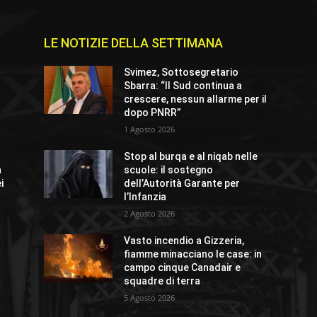
LE NOTIZIE DELLA SETTIMANA
e
Svimez, Sottosegretario
Sbarra: “Il Sud continua a
crescere, nessun allarme per il
dopo PNRR”
1 Agosto 2026
Stop al burqa e al niqab nelle
n
scuole: il sostegno
i
dell’Autorità Garante per
l’Infanzia
2 Agosto 2026
Vasto incendio a Gizzeria,
fiamme minacciano le case: in
campo cinque Canadair e
squadre di terra
5 Agosto 2026