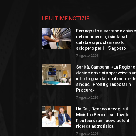
LE ULTIME NOTIZIE
Ferragosto a serrande chius
nel commercio, i sindacati
calabresi proclamano lo
sciopero per il 15 agosto
7 Agosto 2026
Sanità, Campana: «La Regione
decide dove si sopravvive a u
infarto guardando il colore de
sindaci. Pronti gli esposti in
Procura»
7 Agosto 2026
UniCal, l’Ateneo accoglie il
Ministro Bernini: sul tavolo
l’ipotesi di un nuovo polo di
ricerca astrofisica
7 Agosto 2026