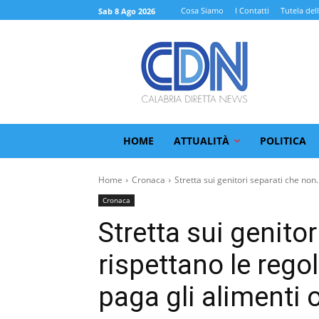
Cosa Siamo
I Contatti
Tutela del
Sab 8 Ago 2026
HOME
ATTUALITÀ
POLITICA
Home
Cronaca
Stretta sui genitori separati che non..
Cronaca
Stretta sui genito
rispettano le rego
paga gli alimenti o