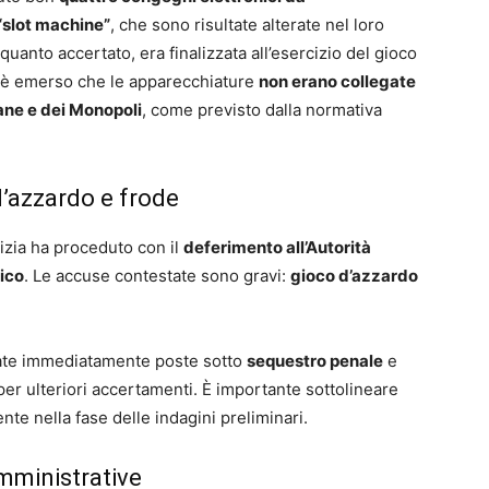
“slot machine”
, che sono risultate alterate nel loro
nto accertato, era finalizzata all’esercizio del gioco
e, è emerso che le apparecchiature
non erano collegate
gane e dei Monopoli
, come previsto dalla normativa
’azzardo e frode
olizia ha proceduto con il
deferimento all’Autorità
lico
. Le accuse contestate sono gravi:
gioco d’azzardo
tate immediatamente poste sotto
sequestro penale
e
er ulteriori accertamenti. È importante sottolineare
te nella fase delle indagini preliminari.
mministrative