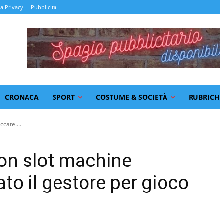
la Privacy
Pubblicità
CRONACA
SPORT
COSTUME & SOCIETÀ
RUBRICH
cate....
on slot machine
to il gestore per gioco