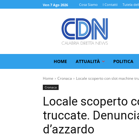
Cosa Siamo
I Contatti
Tutela del
Ven 7 Ago 2026
HOME
ATTUALITÀ
POLITICA
Home
Cronaca
Locale scoperto con slot machine truc
Cronaca
Locale scoperto c
truccate. Denuncia
d’azzardo