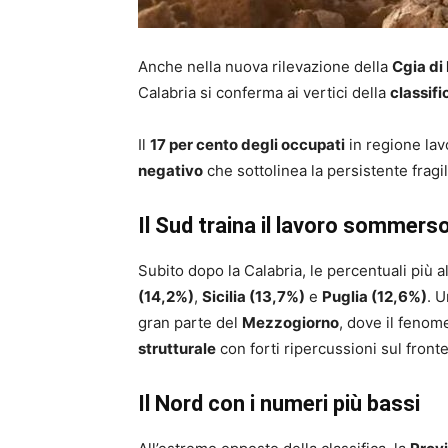
Anche nella nuova rilevazione della
Cgia di
Calabria si conferma ai vertici della
classifi
Il
17 per cento degli occupati
in regione la
negativo
che sottolinea la persistente fragi
Il Sud traina il lavoro sommers
Subito dopo la Calabria, le percentuali più al
(14,2%)
,
Sicilia (13,7%)
e
Puglia (12,6%)
. 
gran parte del
Mezzogiorno
, dove il feno
strutturale
con forti ripercussioni sul fronte
Il Nord con i numeri più bassi