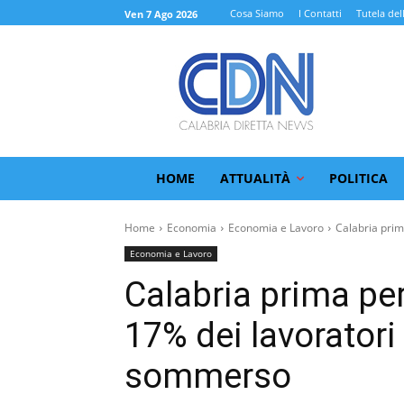
Cosa Siamo
I Contatti
Tutela del
Ven 7 Ago 2026
HOME
ATTUALITÀ
POLITICA
Home
Economia
Economia e Lavoro
Calabria prima
Economia e Lavoro
Calabria prima per
17% dei lavoratori 
sommerso