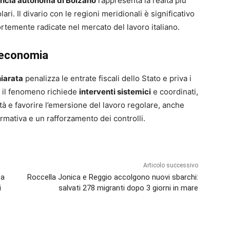
incia autonoma di Bolzano
rappresenta la realtà più
lari. Il divario con le regioni meridionali è significativo
rtemente radicate nel mercato del lavoro italiano.
’economia
iarata
penalizza le entrate fiscali dello Stato e priva i
a, il fenomeno richiede
interventi sistemici
e coordinati,
ità e favorire l’emersione del lavoro regolare, anche
mativa e un rafforzamento dei controlli.
Articolo successivo
za
Roccella Jonica e Reggio accolgono nuovi sbarchi:
i
salvati 278 migranti dopo 3 giorni in mare