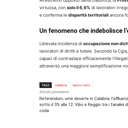
All’estremo opposto della classifica, la
Prov
virtuosa, con
solo il 6,6%
di lavoratori irrego
e conferma le
disparità territoriali
ancora fo
Un fenomeno che indebolisce l
L’elevata incidenza di
occupazione non dich
lavoratori di diritti e tutele. Secondo la Cgi
capaci di contrastare efficacemente l’illegal
attraverso una maggiore semplificazione nor
TAGS
calabria
lavoro nero
Articolo precedente
Referendum, urne deserte in Calabria: l’affluen
sotto il 5% alle 12. Vibo e Reggio tra i fanalini d
coda