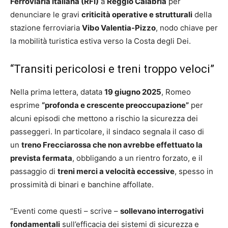
Ferroviaria Italiana (RFI)
a
Reggio Calabria
per
denunciare le gravi
criticità operative e strutturali
della
stazione ferroviaria
Vibo Valentia-Pizzo
, nodo chiave per
la mobilità turistica estiva verso la Costa degli Dei.
“Transiti pericolosi e treni troppo veloci”
Nella prima lettera, datata
19 giugno 2025
, Romeo
esprime
“profonda e crescente preoccupazione”
per
alcuni episodi che mettono a rischio la sicurezza dei
passeggeri. In particolare, il sindaco segnala il caso di
un
treno Frecciarossa che non avrebbe effettuato la
prevista fermata
, obbligando a un rientro forzato, e il
passaggio di
treni merci a velocità eccessive
, spesso in
prossimità di binari e banchine affollate.
“Eventi come questi – scrive –
sollevano interrogativi
fondamentali
sull’efficacia dei sistemi di sicurezza e