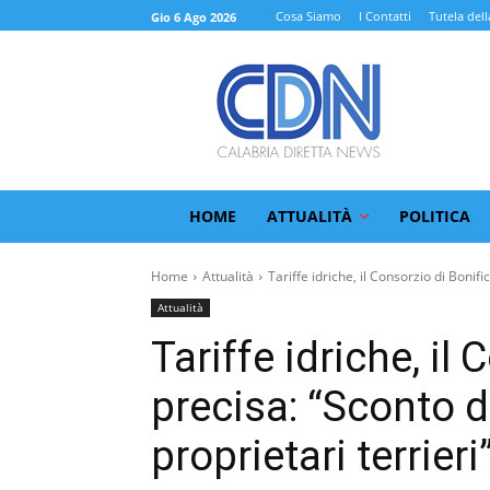
Cosa Siamo
I Contatti
Tutela dell
Gio 6 Ago 2026
HOME
ATTUALITÀ
POLITICA
Home
Attualità
Tariffe idriche, il Consorzio di Bonific
Attualità
Tariffe idriche, il
precisa: “Sconto de
proprietari terrieri