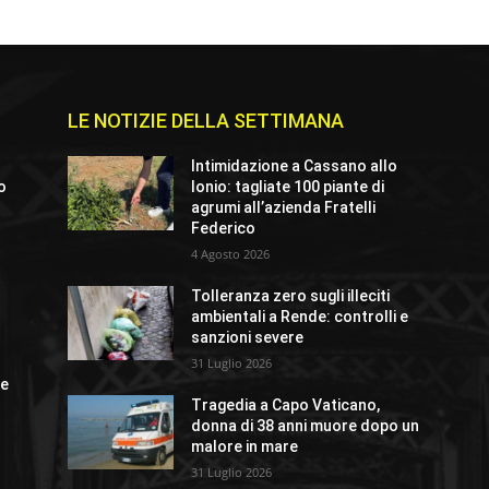
LE NOTIZIE DELLA SETTIMANA
Intimidazione a Cassano allo
io
Ionio: tagliate 100 piante di
agrumi all’azienda Fratelli
Federico
4 Agosto 2026
o
Tolleranza zero sugli illeciti
ambientali a Rende: controlli e
sanzioni severe
31 Luglio 2026
ue
Tragedia a Capo Vaticano,
donna di 38 anni muore dopo un
malore in mare
31 Luglio 2026