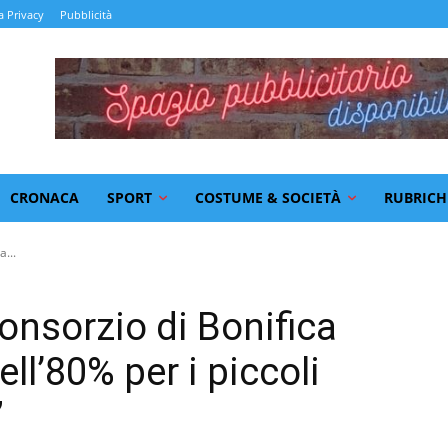
a Privacy
Pubblicità
CRONACA
SPORT
COSTUME & SOCIETÀ
RUBRICH
a...
 Consorzio di Bonifica
ll’80% per i piccoli
”