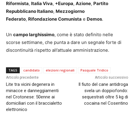
Riformista
,
Italia Viva
,
+Europa
,
Azione
,
Partito
Repubblicano Italiano
,
Mezzogiorno
Federato
,
Rifondazione Comunista
e
Demos
.
Un
campo larghissimo
, come è stato definito nelle
scorse settimane, che punta a dare un segnale forte di
discontinuità rispetto all’attuale amministrazione.
TAGS
candidato
elezioni regionali
Pasquale Tridico
Articolo precedente
Articolo successivo
Lite tra vicini degenera in
Il fiuto del cane antidroga
minacce e danneggiamenti
svela un doppiofondo:
nel Crotonese: 50enne ai
sequestrati oltre 5 kg di
domiciliari con il braccialetto
cocaina nel Cosentino
elettronico