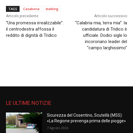
TAGS
Casabona
stalking
Articolo precedente
Articolo successivo
“Una promessa irrealizzabile”:
“Calabria mia, terra mia”: la
il centrodestra affossa il
candidatura di Tridico è
reddito di dignità di Tridico
ufficiale. Dodici sigle lo
incoronano leader del
“campo larghissimo”
LE ULTIME NOTIZIE
Sicurezza del Cosentino, Scutellà (M5S):
«La Regione prevenga prima delle piogge»
7 Agosto 2026