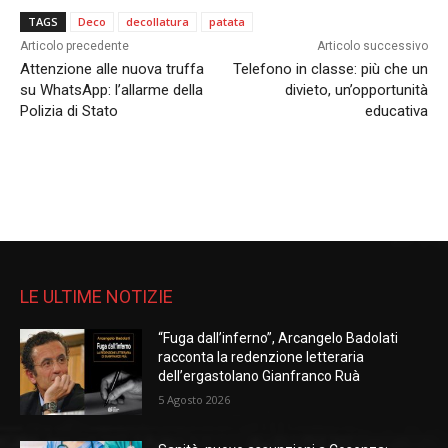
TAGS
Deco
decollatura
patata
Articolo precedente
Articolo successivo
Attenzione alle nuova truffa
Telefono in classe: più che un
su WhatsApp: l’allarme della
divieto, un’opportunità
Polizia di Stato
educativa
LE ULTIME NOTIZIE
“Fuga dall’inferno”, Arcangelo Badolati
racconta la redenzione letteraria
dell’ergastolano Gianfranco Ruà
5 Agosto 2026