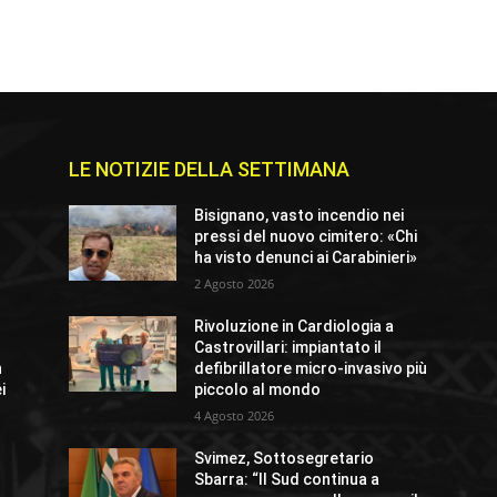
LE NOTIZIE DELLA SETTIMANA
e
Bisignano, vasto incendio nei
pressi del nuovo cimitero: «Chi
ha visto denunci ai Carabinieri»
2 Agosto 2026
Rivoluzione in Cardiologia a
Castrovillari: impiantato il
n
defibrillatore micro-invasivo più
i
piccolo al mondo
4 Agosto 2026
Svimez, Sottosegretario
Sbarra: “Il Sud continua a