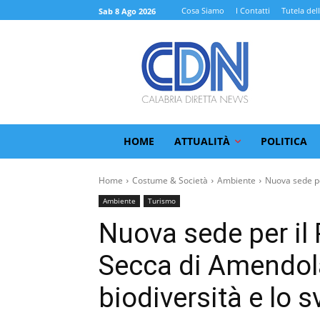
Cosa Siamo
I Contatti
Tutela del
Sab 8 Ago 2026
HOME
ATTUALITÀ
POLITICA
Home
Costume & Società
Ambiente
Nuova sede pe
Ambiente
Turismo
Nuova sede per il
Secca di Amendola
biodiversità e lo 