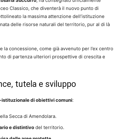
Rosaria Succurro
, ha consegnato ufficialmente
iceo Classico, che diventerà il nuovo punto di
ttolineato la massima attenzione dell’istituzione
ata delle risorse naturali del territorio, pur al di là
he la concessione, come già avvenuto per l’ex centro
nto di partenza ulteriori prospettive di crescita e
ce, tutela e sviluppo
-istituzionale di obiettivi comuni
:
ella Secca di Amendolara.
rio e distintivo
del territorio.
sa delle aree protette
.