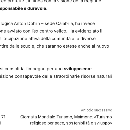
ee protette”, in linea con la visione della Regione
esponsabile e durevole
.
oologica Anton Dohrn – sede Calabria, ha invece
ione avviato con l’ex centro velico. Ha evidenziato il
artecipazione attiva della comunità e le diverse
artire dalle scuole, che saranno estese anche al nuovo
i, si consolida l’impegno per uno
sviluppo eco-
uizione consapevole delle straordinarie risorse naturali
Articolo successivo
i 71
Giornata Mondiale Turismo, Maimone: «Turismo
i
religioso per pace, sostenibilità e sviluppo»