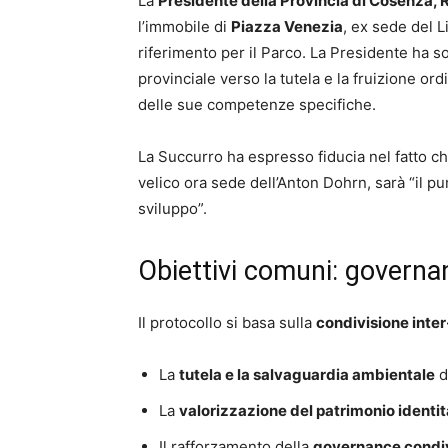
La
Presidente della Provincia di Cosenza, 
l’immobile di
Piazza Venezia
, ex sede del L
riferimento per il Parco. La Presidente ha so
provinciale verso la tutela e la fruizione ordin
delle sue competenze specifiche.
La Succurro ha espresso fiducia nel fatto c
velico ora sede dell’Anton Dohrn, sarà “il pu
sviluppo”.
Obiettivi comuni: governan
Il protocollo si basa sulla
condivisione inter
La
tutela e la salvaguardia ambientale
d
La
valorizzazione del patrimonio identita
Il rafforzamento della
governance condivi