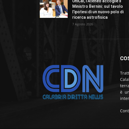
UniCal, l’Ateneo accoglie il
Ministro Bernini: sul tavolo
l’ipotesi di un nuovo polo di
ricerca astrofisica
7 Agosto 2026
CO
Trat
Cala
terr
è un
inte
Cont