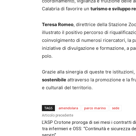
coordinamento, vigilanza e fruizione delle ar
Calabria di favorire un
turismo e sviluppo r
Teresa Romeo
, direttrice della Stazione Z
illustrato il positivo percorso di riqualificaz
coinvolgimento di numerosi ricercatori, la p
iniziative di divulgazione e formazione, a p
polo.
Grazie alla sinergia di queste tre istituzion
sostenibile
attraverso la promozione e la fr
e culturali del territorio.
TAGS
amendolara
parco marino
sede
Articolo precedente
L’ASP Crotone proroga di sei mesi i contratti d
tra infermieri e OSS: “Continuità e sicurezza de
servizi”