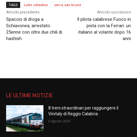
TAGS
Lutto cittadino
serra san bruno
Articolo precedente
Articolo successivo
Spaccio di droga a
Il pilota calabrese Fuoco in
Schiavonea, arrestato
pista con la Ferrari: un
25enne con oltre due chili di
italiano al volante dopo 16
hashish
anni
LE ULTIME NOTIZIE
8 treni straordinari per raggiungere il
Vinitaly di Reggio Calabria
6 Agosto 2026