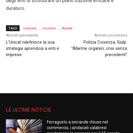
degli enti di strutturare un piano d’azione efficace e
duraturo.
TAGS
comune
incontro
Rende
Articolo precedente
Articolo successivo
L’Unical ridefinisce la sua
Polizia Cosenza, Siulp:
strategia aprendosi a enti e
“Allarme organici, crisi senza
imprese
precedenti”
LE ULTIME NOTIZIE
Ferragosto a serrande chiuse nel
commercio, i sindacati calabresi