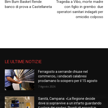
Bim Bum Basket Rende:
Tragedia a Vibo, morte madre
banco di prova a Castellaneta
con figlio in grembo: due
operatori sanitari indagati per
omicidio colposo
LE ULTIME NOTIZIE
Ferragosto a serrande chiuse nel
commercio, i sindacati calabresi
proclamano lo sciopero per il 15 agosto
7 Agosto 2026
Sanità, Campana: «La Regione decide
dove si sopravvive a un infarto guardando
il colore dei sindaci. Pronti gli esposti in