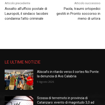
Articolo precedente
Articolo successivo
Assalto all’ufficio postale di
Paola, traumi ortopedici
Lauropoli, il sindaco Iacobini
gestiti in Pronto soccorso in
condanna l’atto criminale
meno di un’ora
LE ULTIME NOTIZIE
Aliscafo in ritardo verso il corteo No Ponte:
la denuncia di Avs Calabria
9 Agosto 2026
Scossa di terremoto in provincia di
Catanzaro: evento di magnitudo 3,0 ad