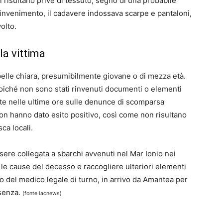
ri risultano prive di tessuto, segno di una probabile
invenimento, il cadavere indossava scarpe e pantaloni,
olto.
la vittima
 pelle chiara, presumibilmente giovane o di mezza età.
poiché non sono stati rinvenuti documenti o elementi
uate nelle ultime ore sulle denunce di scomparsa
non hanno dato esito positivo, così come non risultano
ca locali.
sere collegata a sbarchi avvenuti nel Mar Ionio nei
 le cause del decesso e raccogliere ulteriori elementi
nto del medico legale di turno, in arrivo da Amantea per
osenza.
(fonte lacnews)