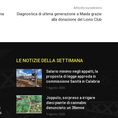
Articolo successivo
 ma
Diagnostica di ultima generazione a Maida grazie
alla donazione del Lions Club
LE NOTIZIE DELLA SETTIMANA
e
Salario minimo negli appalti, la
proposta di legge approda in
commissione Sanità in Calabria
1 Agosto 2026
Joppolo, sorpreso a irrigare
dieci piante di cannabis:
n
denunciato un 38enne
i
3 Agosto 2026