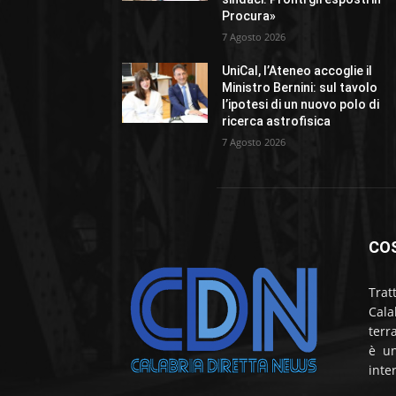
Procura»
7 Agosto 2026
UniCal, l’Ateneo accoglie il
Ministro Bernini: sul tavolo
l’ipotesi di un nuovo polo di
ricerca astrofisica
7 Agosto 2026
CO
Trat
Cala
terr
è un
inte