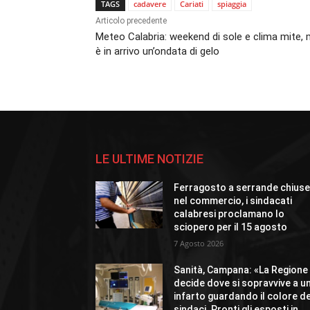
TAGS
cadavere
Cariati
spiaggia
Articolo precedente
Meteo Calabria: weekend di sole e clima mite,
è in arrivo un’ondata di gelo
LE ULTIME NOTIZIE
Ferragosto a serrande chius
nel commercio, i sindacati
calabresi proclamano lo
sciopero per il 15 agosto
7 Agosto 2026
Sanità, Campana: «La Regione
decide dove si sopravvive a u
infarto guardando il colore de
sindaci. Pronti gli esposti in