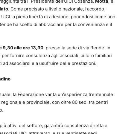
a raggiunta tra il Presidente dell’UICI Cosenza,
Motta
, e
lato
. Come precisato a livello nazionale, l’accordo-
li UICI la piena libertà di adesione, ponendosi come una
Rende ha scelto di abbracciare per la convenienza e il
re 9,30 alle ore 13,30
, presso la sede di via Rende. In
er fornire consulenza agli associati, ai loro familiari
ati ad associarsi e a usufruire delle prestazioni.
tadino
asuale: la Federazione vanta un’esperienza trentennale
o regionale e provinciale, con oltre 80 sedi tra centri
o.
i più attivi del settore, garantirà consulenza diretta e
i associati UICI attraverso le sue ventisette sedi