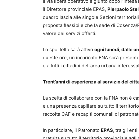
Il via libera operativo è giunto dopo l’intes
il Direttore provinciale EPAS,
Pierpaolo Stel
quadro lascia alle singole Sezioni territoria
proposta flessibile che la sede di Cosenza/
valore dei servizi offerti.
Lo sportello sarà attivo
ogni lunedì, dalle o
queste ore, un incaricato FNA sarà presente p
e a tutti i cittadini dell’area urbana interess
Trent’anni di esperienza al servizio del cit
La scelta di collaborare con la FNA non è c
e una presenza capillare su tutto il territori
raccolta CAF e recapiti comunali di patronat
In particolare, il Patronato
EPAS
, tra gli ent
gratuita su tutto il territorio provinciale agl